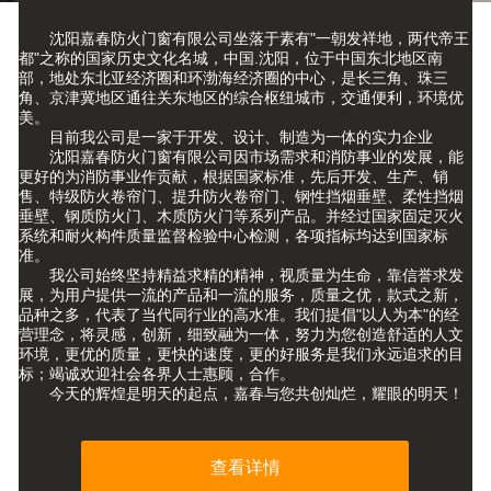
沈阳嘉春防火门窗有限公司坐落于素有"一朝发祥地，两代帝王
都"之称的国家历史文化名城，中国.沈阳，位于中国东北地区南
部，地处东北亚经济圈和环渤海经济圈的中心，是长三角、珠三
角、京津冀地区通往关东地区的综合枢纽城市，交通便利，环境优
美。
目前我公司是一家于开发、设计、制造为一体的实力企业
沈阳嘉春防火门窗有限公司因市场需求和消防事业的发展，能
更好的为消防事业作贡献，根据国家标准，先后开发、生产、销
售、特级防火卷帘门、提升防火卷帘门、钢性挡烟垂壁、柔性挡烟
垂壁、钢质防火门、木质防火门等系列产品。并经过国家固定灭火
系统和耐火构件质量监督检验中心检测，各项指标均达到国家标
准。
我公司始终坚持精益求精的精神，视质量为生命，靠信誉求发
展，为用户提供一流的产品和一流的服务，质量之优，款式之新，
品种之多，代表了当代同行业的高水准。我们提倡"以人为本"的经
营理念，将灵感，创新，细致融为一体，努力为您创造舒适的人文
环境，更优的质量，更快的速度，更的好服务是我们永远追求的目
标；竭诚欢迎社会各界人士惠顾，合作。
今天的辉煌是明天的起点，嘉春与您共创灿烂，耀眼的明天！
查看详情